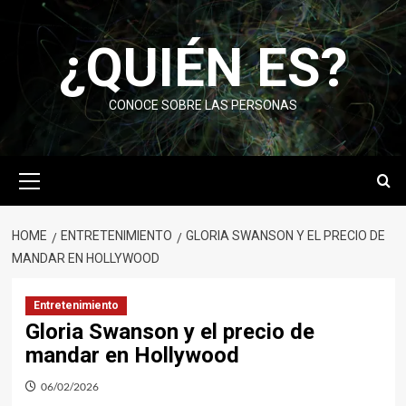
Skip
to
¿QUIÉN ES?
content
CONOCE SOBRE LAS PERSONAS
Primary
Menu
HOME
ENTRETENIMIENTO
GLORIA SWANSON Y EL PRECIO DE
MANDAR EN HOLLYWOOD
Entretenimiento
Gloria Swanson y el precio de
mandar en Hollywood
06/02/2026