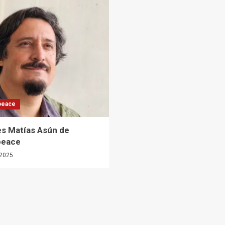
peace
es Matías Asún de
peace
2025