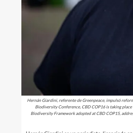
Hernán Giardini, referente de Greenpeace, impulsó reforma
Biodiversity Conference, CBD COP16 is taking place i
Biodiversity Framework adopted at CBD COP15, addressing