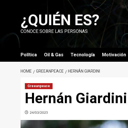
Skip
to
¿QUIÉN ES?
content
CONOCE SOBRE LAS PERSONAS
Política
Oil & Gas
Tecnología
Motivación
HOME
GREEANPEACE
HERNÁN GIARDINI
Greeanpeace
Hernán Giardin
24/03/2025