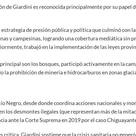
ón de Giardini es reconocida principalmente por su papel 
a estrategia de presión pública y política que culminó con la
as y campesinas, logrando una cobertura mediática sin pre
iormente, trabajó en la implementación de las leyes provi
rincipal son los bosques, participó activamente en la cam
o la prohibición de minería e hidrocarburos en zonas glacia
, Río Negro, desde donde coordina acciones nacionales y mon
n los desmontes ilegales (que representan más de la mitad d
uncia ante la Corte Suprema en 2019 por el caso Chiguayant
 crítica. Giardini sostiene que la crisis sanitaria no gener