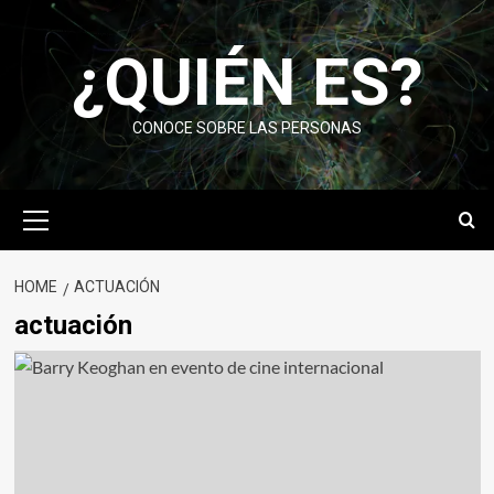
Skip
to
¿QUIÉN ES?
content
CONOCE SOBRE LAS PERSONAS
Primary
Menu
HOME
ACTUACIÓN
actuación