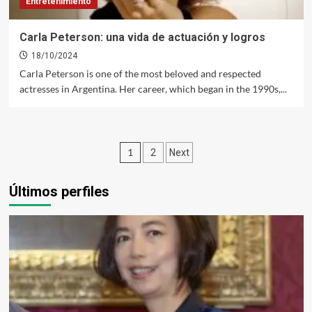
Entretenimiento
Carla Peterson: una vida de actuación y logros
18/10/2024
Carla Peterson is one of the most beloved and respected
actresses in Argentina. Her career, which began in the 1990s,...
Paginación
1
2
Next
de
Últimos perfiles
entradas