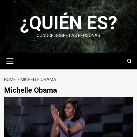
Skip
to
¿QUIÉN ES?
content
CONOCE SOBRE LAS PERSONAS
Primary
Menu
HOME
MICHELLE OBAMA
Michelle Obama