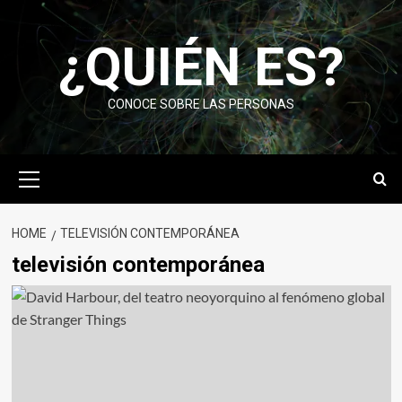
Skip
to
¿QUIÉN ES?
content
CONOCE SOBRE LAS PERSONAS
Primary
Menu
HOME
TELEVISIÓN CONTEMPORÁNEA
televisión contemporánea