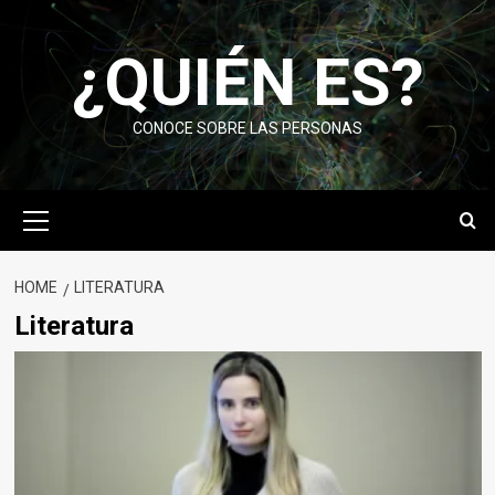
Skip
to
¿QUIÉN ES?
content
CONOCE SOBRE LAS PERSONAS
Primary
Menu
HOME
LITERATURA
Literatura