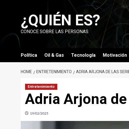
Skip
to
¿QUIÉN ES?
content
CONOCE SOBRE LAS PERSONAS
Política
Oil & Gas
Tecnología
Motivación
HOME
ENTRETENIMIENTO
ADRIA ARJONA DE LAS SERI
Entretenimiento
Adria Arjona de 
19/02/2025