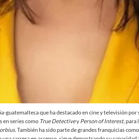
a-guatemalteca que ha destacado en cine y televisión por s
s en series como
True Detective
y
Person of Interest
, para
orbius
. También ha sido parte de grandes franquicias com
 una carrera en ascenso, sigue demostrando su capacidad a