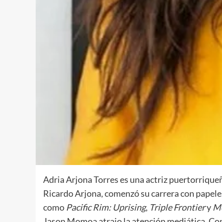
Adria Arjona Torres es una actriz puertorriqueñ
Ricardo Arjona, comenzó su carrera con papele
como
Pacific Rim: Uprising
,
Triple Frontier
y
M
Jason Momoa atrajo la atención mediática. Con