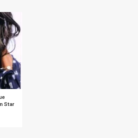
que
en Star