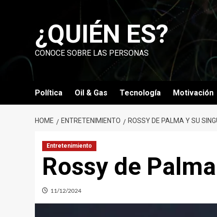
Skip
to
¿QUIÉN ES?
content
CONOCE SOBRE LAS PERSONAS
Política
Oil & Gas
Tecnología
Motivación
HOME
ENTRETENIMIENTO
ROSSY DE PALMA Y SU SIN
Entretenimiento
Rossy de Palma 
11/12/2024