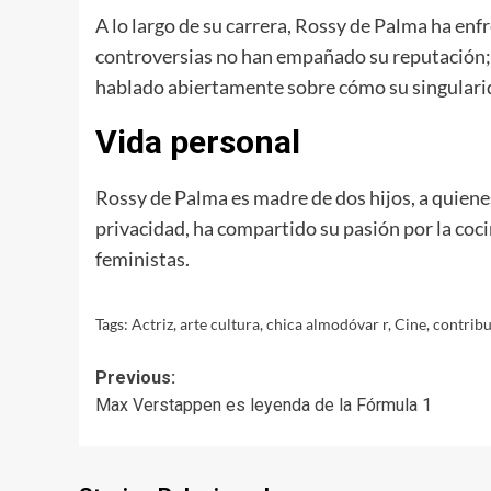
A lo largo de su carrera, Rossy de Palma ha enf
controversias no han empañado su reputación; a
hablado abiertamente sobre cómo su singularid
Vida personal
Rossy de Palma es madre de dos hijos, a quiene
privacidad, ha compartido su pasión por la coci
feministas.
Tags:
Actriz
,
arte cultura
,
chica almodóvar r
,
Cine
,
contrib
Post
Previous:
Max Verstappen es leyenda de la Fórmula 1
navigation