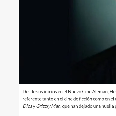
Desde sus inicios en el Nuevo Cine Alemán, He
referente tanto en el cine de ficción como en e
Dios
y
Grizzly Man
, que han dejado una huella p