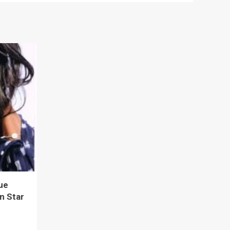
que
en Star