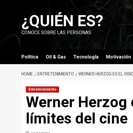
Skip
to
¿QUIÉN ES?
content
CONOCE SOBRE LAS PERSONAS
Política
Oil & Gas
Tecnología
Motivación
HOME
ENTRETENIMIENTO
WERNER HERZOG ES EL VISI
Entretenimiento
Werner Herzog e
límites del cine