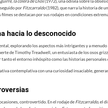
guirre, la cólera de Dios
(1972), una odisea sobre la obsesi
e seguido por
Fitzcarraldo
(1982), que narra la historia de 
ilmes se destacan por sus rodajes en condiciones extrema
a hacia lo desconocido
tal, explorando los aspectos más intrigantes y a menudo a
uerte de Timothy Treadwell, un entusiasta de los osos grizz
r tanto el entorno inhóspito como las historias personales d
tiva contemplativa con una curiosidad insaciable, generan
roversias
ocasiones, controvertido. En el rodaje de
Fitzcarraldo
, el 