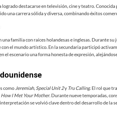
 logrado destacarse en televisión, cine y teatro. Conocida 
uido una carrera sólida y diversa, combinando éxitos comer
s
na familia con raíces holandesas e inglesas. Durante su juv
e con el mundo artístico. En la secundaria participó activam
 el escenario una forma honesta de expresión, alejándose 
tadounidense
ies como
Jeremiah
,
Special Unit 2
y
Tru Calling
. El rol que 
n
How I Met Your Mother
. Durante nueve temporadas, con
interpretación se volvió clave dentro del desarrollo de la s