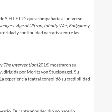
 de S.H.I.E.L.D. que acompañaría al universo
engers: Age of Ultron
,
Infinity War
,
Endgame
y
utoridad y continuidad narrativa entre las
 y
The Intervention
(2016) mostraron su
r
, dirigida por Moritz von Stuelpnagel. Su
La experiencia teatral consolidó su credibilidad
 ovario. Durante años decidió no hacerlo