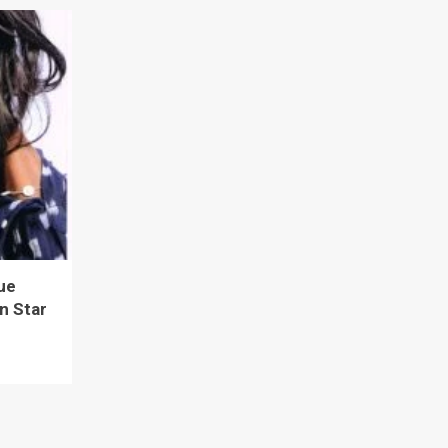
que
en Star