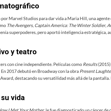
matográfico
da por Marvel Studios para dar vida a Maria Hill, una agente
como
The Avengers
,
Captain America: The Winter Soldier
,
Av
tenía superpoderes, pero aportó inteligencia estratégica, a
ivo y teatro
ters con cine independiente. Películas como
Results
(2015)
s. En 2017 debutó en Broadway con la obra
Present Laughte
ward, destacando su versatilidad más allá de la pantalla. 
su vida
ow I Met Your Mother
, le fue diagnosticado un cáncer de