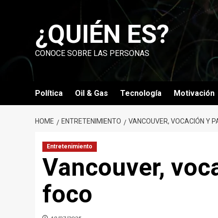
Skip
to
¿QUIÉN ES?
content
CONOCE SOBRE LAS PERSONAS
Política
Oil & Gas
Tecnología
Motivación
HOME
ENTRETENIMIENTO
VANCOUVER, VOCACIÓN Y P
Entretenimiento
Vancouver, voca
foco