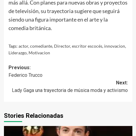
más allá. Con planes para nuevas obras y proyectos
de televisión, su trayectoria sugiere que seguirá
siendo una figura importante en el arte y la
comedia británica.
Tags:
actor
,
comediante
,
Director
,
escritor escocés
,
innovacion
,
Liderazgo
,
Motivacion
Post
Previous:
Federico Trucco
navigation
Next:
Lady Gaga una trayectoria de música moda y activismo
Stories Relacionadas