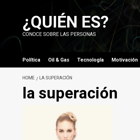
Skip
to
¿QUIÉN ES?
content
CONOCE SOBRE LAS PERSONAS
Política
Oil & Gas
Tecnología
Motivación
HOME
LA SUPERACIÓN
la superación