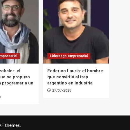
mpresarial
Liderazgo empresarial
chsler: el
Federico Lauría: el hombre
que se propuso
que convirtió al trap
a programar a un
argentino en industria
27/07/2026
6
AF themes.