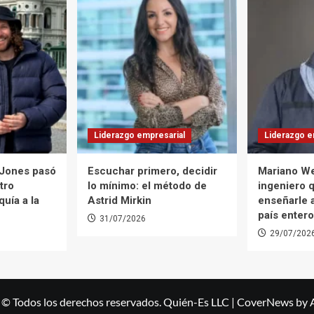
Liderazgo empresarial
Liderazgo e
 Jones pasó
Escuchar primero, decidir
Mariano We
tro
lo mínimo: el método de
ingeniero 
uía a la
Astrid Mirkin
enseñarle 
país entero
31/07/2026
29/07/202
 © Todos los derechos reservados. Quién-Es LLC
|
CoverNews
by 