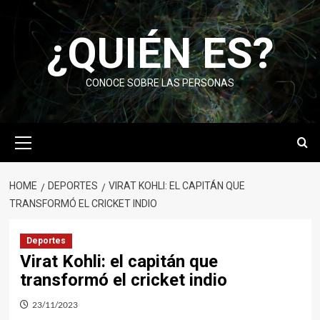
Skip
to
¿QUIÉN ES?
content
CONOCE SOBRE LAS PERSONAS
Primary
Menu
HOME
DEPORTES
VIRAT KOHLI: EL CAPITÁN QUE
TRANSFORMÓ EL CRICKET INDIO
Deportes
Virat Kohli: el capitán que
transformó el cricket indio
23/11/2023