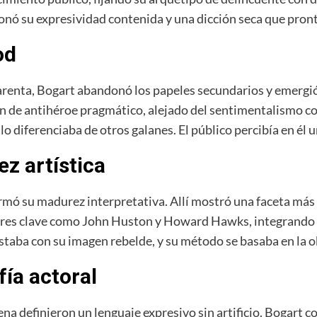
ionó su expresividad contenida y una dicción seca que pront
od
cuarenta, Bogart abandonó los papeles secundarios y emerg
n de antihéroe pragmático, alejado del sentimentalismo c
 lo diferenciaba de otros galanes. El público percibía en él
z artística
rmó su madurez interpretativa. Allí mostró una faceta má
tores clave como John Huston y Howard Hawks, integrando un
staba con su imagen rebelde, y su método se basaba en la o
fía actoral
rena definieron un lenguaje expresivo sin artificio. Bogart 