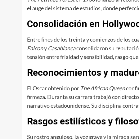
el auge del sistema de estudios, donde perfecc
Consolidación en Hollywo
Entre fines de los treinta y comienzos de los 
Falcon
y
Casablanca
consolidaron su reputació
tensión entre frialdad y sensibilidad, rasgo que
Reconocimientos y madure
El Oscar obtenido por
The African Queen
confi
firmeza. Durante su carrera trabajó con direc
narrativo estadounidense. Su disciplina contra
Rasgos estilísticos y filoso
Su rostro anguloso, la voz grave y la mirada se