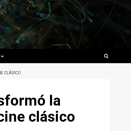
NE CLÁSICO
sformó la
cine clásico