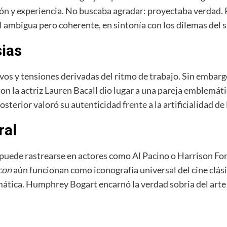
ón y experiencia. No buscaba agradar: proyectaba verdad. R
 ambigua pero coherente, en sintonía con los dilemas del s
sias
vos y tensiones derivadas del ritmo de trabajo. Sin embarg
on la actriz Lauren Bacall dio lugar a una pareja emblemátic
posterior valoró su autenticidad frente a la artificialidad 
ral
 puede rastrearse en actores como Al Pacino o Harrison For
con
aún funcionan como iconografía universal del cine clási
mática. Humphrey Bogart encarnó la verdad sobria del arte