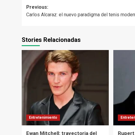
Post
Previous:
Carlos Alcaraz: el nuevo paradigma del tenis moder
navigation
Stories Relacionadas
Entretenimiento
Entrete
Ewan Mitchell: trayectoria del
Rupert 