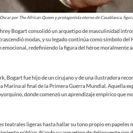
scar por The African Queen y protagonista eterno de Casablanca, figur
hrey Bogart consolidó un arquetipo de masculinidad intros
a trascendió modas, y su legado continúa como símbolo de
ión emocional, redefiniendo la figura del héroe moralmente 
Bogart fue hijo de un cirujano y de una ilustradora recon
a Marina al final de la Primera Guerra Mundial. Aquella ex
 neoyorquino, donde comenzó un aprendizaje empírico que mol
s teatrales ligeras hasta hallar su tono propio en papeles
imiento público, fijando su arquetipo de delincuente con di