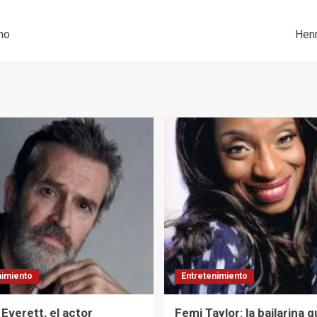
no
Henr
nimiento
Entretenimiento
Everett, el actor
Femi Taylor: la bailarina 