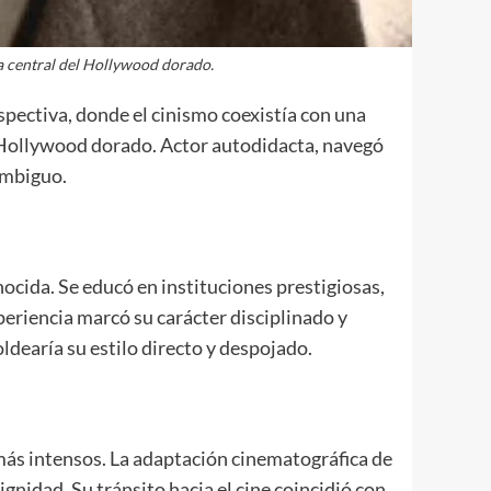
a central del Hollywood dorado.
pectiva, donde el cinismo coexistía con una
l Hollywood dorado. Actor autodidacta, navegó
ambiguo.
ocida. Se educó en instituciones prestigiosas,
periencia marcó su carácter disciplinado y
dearía su estilo directo y despojado.
 más intensos. La adaptación cinematográfica de
gnidad. Su tránsito hacia el cine coincidió con