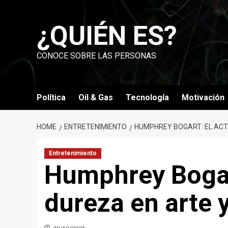
Skip
to
¿QUIÉN ES?
content
CONOCE SOBRE LAS PERSONAS
Política
Oil & Gas
Tecnología
Motivación
HOME
ENTRETENIMIENTO
HUMPHREY BOGART: EL ACTO
Entretenimiento
Humphrey Bogart
dureza en arte y