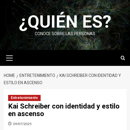
Skip
to
¿QUIÉN ES?
content
CONOCE SOBRE LAS PERSONAS
Primary
Menu
HOME
ENTRETENIMIENTO
KAI SCHREIBER CON IDENTIDAD Y
ESTILO EN ASCENSO
Entretenimiento
Kai Schreiber con identidad y estilo
en ascenso
09/07/2025