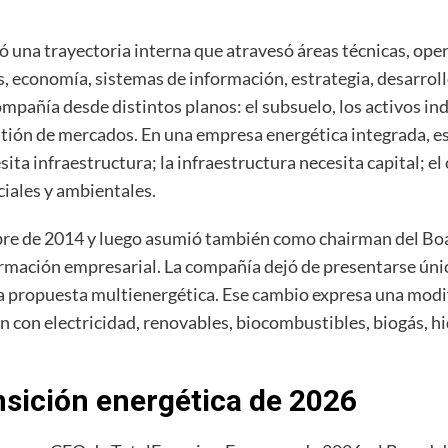
 una trayectoria interna que atravesó áreas técnicas, opera
, economía, sistemas de información, estrategia, desarrollo
mpañía desde distintos planos: el subsuelo, los activos indu
estión de mercados. En una empresa energética integrada, e
ta infraestructura; la infraestructura necesita capital; el
ciales y ambientales.
e de 2014 y luego asumió también como chairman del Boa
rmación empresarial. La compañía dejó de presentarse úni
na propuesta multienergética. Ese cambio expresa una modif
en con electricidad, renovables, biocombustibles, biogás,
ansición energética de 2026