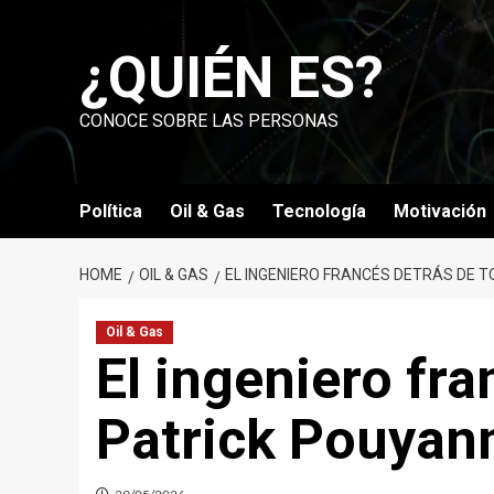
Skip
to
¿QUIÉN ES?
content
CONOCE SOBRE LAS PERSONAS
Política
Oil & Gas
Tecnología
Motivación
HOME
OIL & GAS
EL INGENIERO FRANCÉS DETRÁS DE 
Oil & Gas
El ingeniero fra
Patrick Pouyan