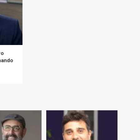
ro
mando