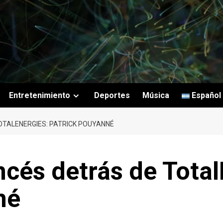
Entretenimiento
Deportes
Música
Español
TOTALENERGIES: PATRICK POUYANNÉ
ncés detrás de Tota
né