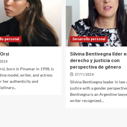
llo personal
Desarrollo personal
Orsi
Silvina Bentivegna líder e
derecho y justicia con
2024
perspectiva de género
si, born in Pinamar in 1998, is
ine model, writer, and actress
27/11/2024
r her authenticity and
Silvina Bentivegna leader in law
plinary...
justice with a gender perspective
Bentivegna is an Argentine lawy
writer recognized...