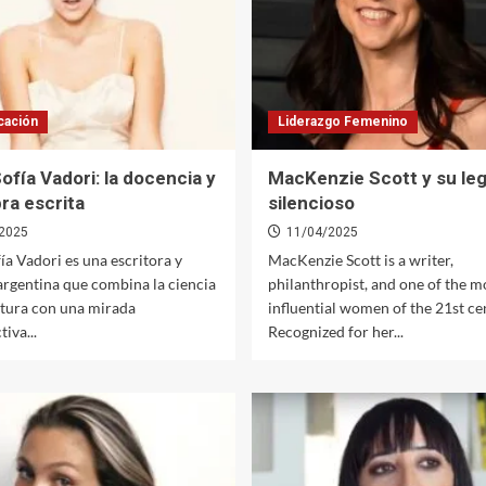
cación
Liderazgo Femenino
ofía Vadori: la docencia y
MacKenzie Scott y su le
bra escrita
silencioso
2025
11/04/2025
ía Vadori es una escritora y
MacKenzie Scott is a writer,
argentina que combina la ciencia
philanthropist, and one of the m
ratura con una mirada
influential women of the 21st ce
iva...
Recognized for her...