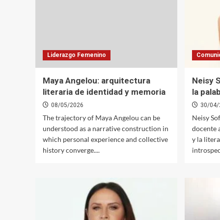
Liderazgo Femenino
Comuni
Maya Angelou: arquitectura
Neisy S
literaria de identidad y memoria
la pala
08/05/2026
30/04/
The trajectory of Maya Angelou can be
Neisy Sof
understood as a narrative construction in
docente 
which personal experience and collective
y la lite
history converge....
introspect