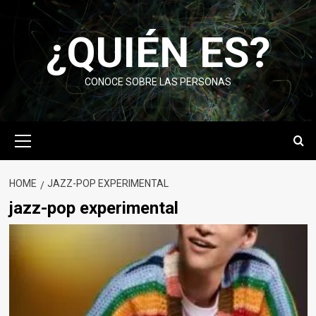
Skip
to
¿QUIÉN ES?
content
CONOCE SOBRE LAS PERSONAS
Primary
Menu
HOME
JAZZ-POP EXPERIMENTAL
jazz-pop experimental