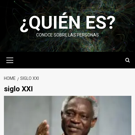
Skip
to
¿QUIÉN ES?
content
CONOCE SOBRE LAS PERSONAS
Primary
Menu
HOME
SIGLO XXI
siglo XXI