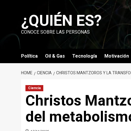
Skip
to
¿QUIÉN ES?
content
CONOCE SOBRE LAS PERSONAS
Política
Oil & Gas
Tecnología
Motivación
HOME
CIENCIA
CHRISTOS MANTZOROS Y LA TRANSFO
Ciencia
Christos Mantzo
del metabolis