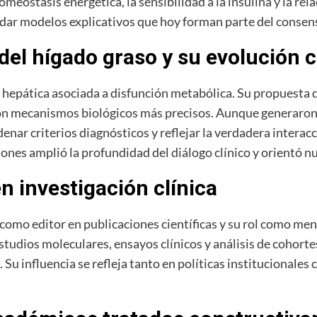
eostasis energética, la sensibilidad a la insulina y la re
idar modelos explicativos que hoy forman parte del consens
del hígado graso y su evolución 
 hepática asociada a disfunción metabólica. Su propuest
on mecanismos biológicos más precisos. Aunque generaron d
denar criterios diagnósticos y reflejar la verdadera intera
iones amplió la profundidad del diálogo clínico y orientó n
n investigación clínica
 como editor en publicaciones científicas y su rol como me
estudios moleculares, ensayos clínicos y análisis de cohorte
. Su influencia se refleja tanto en políticas institucional