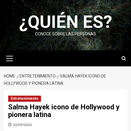
Skip
to
¿QUIÉN ES?
content
CONOCE SOBRE LAS PERSONAS
Primary
Menu
HOME
ENTRETENIMIENTO
SALMA HAYEK ICONO DE
HOLLYWOOD Y PIONERA LATINA
Entretenimiento
Salma Hayek icono de Hollywood y
pionera latina
02/09/2024