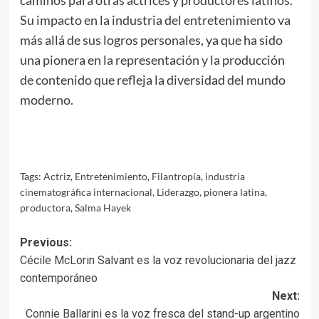
caminos para otras actrices y productores latinos.
Su impacto en la industria del entretenimiento va
más allá de sus logros personales, ya que ha sido
una pionera en la representación y la producción
de contenido que refleja la diversidad del mundo
moderno.
Tags:
Actriz
,
Entretenimiento
,
Filantropía
,
industria
cinematográfica internacional
,
Liderazgo
,
pionera latina
,
productora
,
Salma Hayek
Post
Previous:
Cécile McLorin Salvant es la voz revolucionaria del jazz
navigation
contemporáneo
Next:
Connie Ballarini es la voz fresca del stand-up argentino