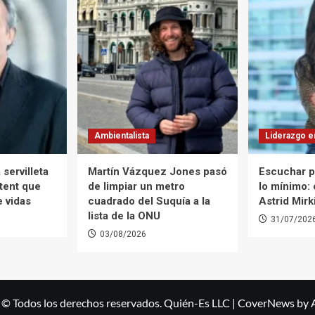
Ambientalista
Liderazgo e
 servilleta
Martín Vázquez Jones pasó
Escuchar p
tent que
de limpiar un metro
lo mínimo:
e vidas
cuadrado del Suquía a la
Astrid Mirk
lista de la ONU
31/07/202
03/08/2026
 © Todos los derechos reservados. Quién-Es LLC
|
CoverNews
by 