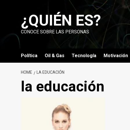
Skip
to
¿QUIÉN ES?
content
CONOCE SOBRE LAS PERSONAS
Política
Oil & Gas
Tecnología
Motivación
HOME
LA EDUCACIÓN
la educación