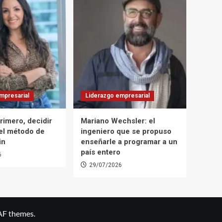
mpresarial
Liderazgo empresarial
rimero, decidir
Mariano Wechsler: el
 el método de
ingeniero que se propuso
in
enseñarle a programar a un
país entero
6
29/07/2026
AF themes.