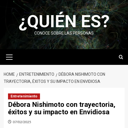
Skip
to
¿QUIÉN ES?
content
CONOCE SOBRE LAS PERSONAS
Primary
Menu
HOME
ENTRETENIMIENTO
DÉBORA NISHIMOTO CON
TRAYECTORIA, ÉXITOS Y SU IMPACTO EN ENVIDIOSA
Entretenimiento
Débora Nishimoto con trayectoria,
éxitos y su impacto en Envidiosa
07/02/2025