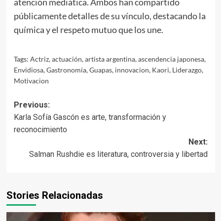
atención mediática. Ambos han compartido
públicamente detalles de su vínculo, destacando la
química y el respeto mutuo que los une.
Tags:
Actriz
,
actuación
,
artista argentina
,
ascendencia japonesa
,
Envidiosa
,
Gastronomía
,
Guapas
,
innovacion
,
Kaori
,
Liderazgo
,
Motivacion
Post
Previous:
Karla Sofía Gascón es arte, transformación y
navigation
reconocimiento
Next:
Salman Rushdie es literatura, controversia y libertad
Stories Relacionadas