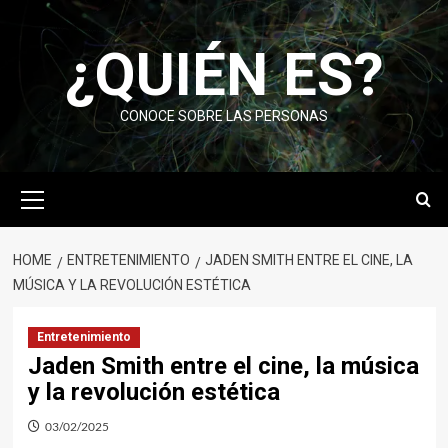
Skip
to
¿QUIÉN ES?
content
CONOCE SOBRE LAS PERSONAS
Primary
Menu
HOME
ENTRETENIMIENTO
JADEN SMITH ENTRE EL CINE, LA
MÚSICA Y LA REVOLUCIÓN ESTÉTICA
Entretenimiento
Jaden Smith entre el cine, la música
y la revolución estética
03/02/2025