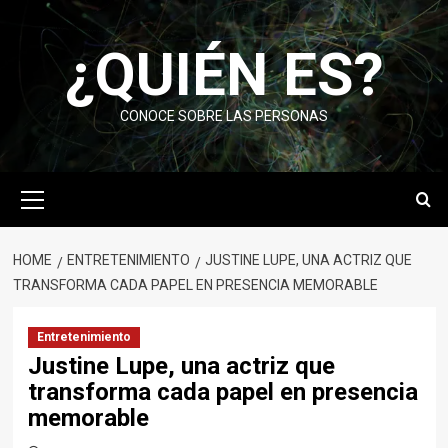
Skip
to
¿QUIÉN ES?
content
CONOCE SOBRE LAS PERSONAS
Primary
Menu
HOME
ENTRETENIMIENTO
JUSTINE LUPE, UNA ACTRIZ QUE
TRANSFORMA CADA PAPEL EN PRESENCIA MEMORABLE
Entretenimiento
Justine Lupe, una actriz que
transforma cada papel en presencia
memorable