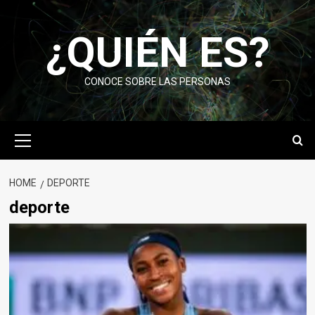
Skip
to
¿QUIÉN ES?
content
CONOCE SOBRE LAS PERSONAS
Primary
Menu
HOME
DEPORTE
deporte