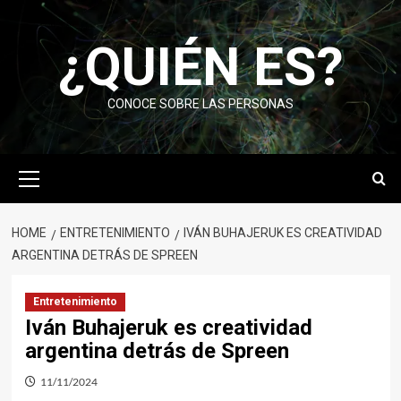
Skip
to
¿QUIÉN ES?
content
CONOCE SOBRE LAS PERSONAS
Primary
Menu
HOME
ENTRETENIMIENTO
IVÁN BUHAJERUK ES CREATIVIDAD
ARGENTINA DETRÁS DE SPREEN
Entretenimiento
Iván Buhajeruk es creatividad
argentina detrás de Spreen
11/11/2024